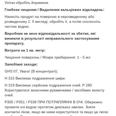
Унітаз обробіть йоржиком.
Глибоке чищення / Видалення кальцієвих відкладень:
Нанесіть продукт на поверхню в нерозведеному або
розведеному 1: 5 вигляді, обробіть її, а потім сполосніть
чистою водою.
Виробник не несе відповідальності за збитки, які
виникли в результаті неправильного застосування
препарату.
Витрати на 1 кв. метр:
Чищення поверхонь / Мокре прибирання: 1 - 5 мл
Запобіжні заходи:
GHS 07, Увага! (В концентраті);
H 315 Викликає подразнення шкіри.
H 319 Викликає серйозне подразнення очей. P 280
Користуватися захисними рукавичками / засобами захисту
очей.
P305 / P351 / P338 ПРИ ПОТРАПЛЯННІ В ОЧІ: Обережно
промити очі водою протягом декількох хвилин. Зняти
контактні лінзи, якщо ви ними користуєтеся та якщо це легко