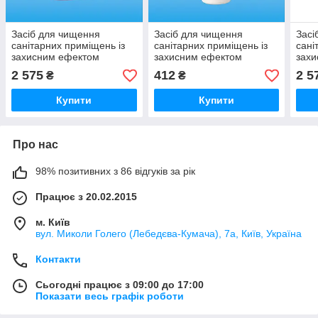
Засіб для чищення
Засіб для чищення
Засі
санітарних приміщень із
санітарних приміщень із
сані
захисним ефектом
захисним ефектом
зах
Patronal-eco, 10 л, Kiehl
Patronal-Classic, 1 л, Kiehl
Patr
2 575
412
2 5
₴
₴
Купити
Купити
Про нас
98% позитивних з 86 відгуків за рік
Працює з 20.02.2015
м. Київ
вул. Миколи Голего (Лебедєва-Кумача), 7а, Київ, Україна
Контакти
Сьогодні працює з 09:00 до 17:00
Показати весь графік роботи