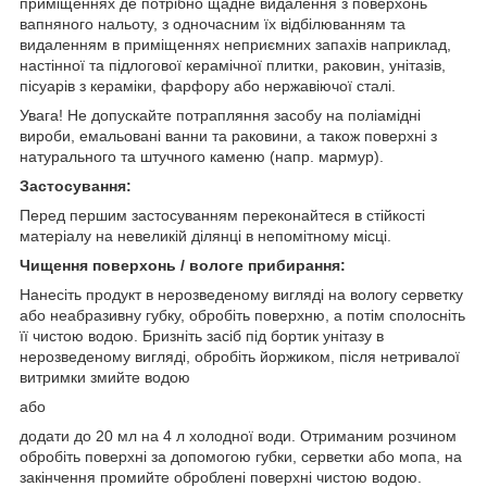
приміщеннях де потрібно щадне видалення з поверхонь
вапняного нальоту, з одночасним їх відбілюванням та
видаленням в приміщеннях неприємних запахів наприклад,
настінної та підлогової керамічної плитки, раковин, унітазів,
пісуарів з кераміки, фарфору або нержавіючої сталі.
Увага! Не допускайте потрапляння засобу на поліамідні
вироби, емальовані ванни та раковини, а також поверхні з
натурального та штучного каменю (напр. мармур).
Застосування:
Перед першим застосуванням переконайтеся в стійкості
матеріалу на невеликій ділянці в непомітному місці.
Чищення поверхонь / вологе прибирання:
Нанесіть продукт в нерозведеному вигляді на вологу серветку
або неабразивну губку, обробіть поверхню, а потім сполосніть
її чистою водою. Бризніть засіб під бортик унітазу в
нерозведеному вигляді, обробіть йоржиком, після нетривалої
витримки змийте водою
або
додати до 20 мл на 4 л холодної води. Отриманим розчином
обробіть поверхні за допомогою губки, серветки або мопа, на
закінчення промийте оброблені поверхні чистою водою.