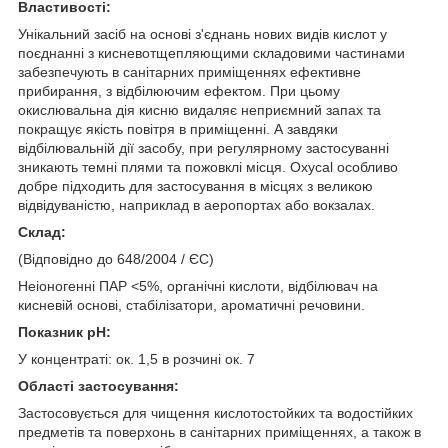
Властивості:
Унікальний засіб на основі з'єднань нових видів кислот у
поєднанні з кисневотщепляющими складовими частинами
забезпечують в санітарних приміщеннях ефективне
прибирання, з відбілюючим ефектом. При цьому
окислювальна дія кисню видаляє неприємний запах та
покращує якість повітря в приміщенні. А завдяки
відбілювальній дії засобу, при регулярному застосуванні
зникають темні плями та пожовклі місця. Оxycal особливо
добре підходить для застосування в місцях з великою
відвідуваністю, наприклад в аеропортах або вокзалах.
Склад:
(Відповідно до 648/2004 / ЄС)
Неіоногенні ПАР <5%, органічні кислоти, відбілювач на
кисневій основі, стабілізатори, ароматичні речовини.
Показник pH:
У концентраті: ок. 1,5 в розчині ок. 7
Області застосування:
Застосовується для чищення кислотостойких та водостійких
предметів та поверхонь в санітарних приміщеннях, а також в