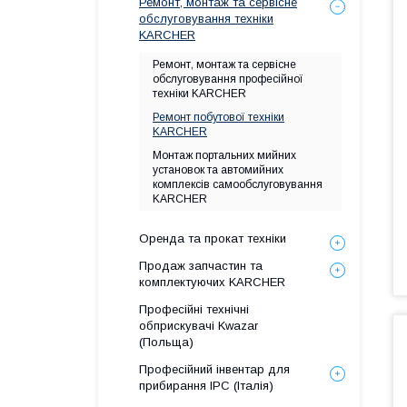
Ремонт, монтаж та сервісне
обслуговування техніки
KARCHER
Ремонт, монтаж та сервісне
обслуговування професійної
техніки KARCHER
Ремонт побутової техніки
KARCHER
Монтаж портальних мийних
установок та автомийних
комплексів самообслуговування
KARCHER
Оренда та прокат техніки
Продаж запчастин та
комплектуючих KARCHER
Професійні технічні
обприскувачі Kwazar
(Польща)
Професійний інвентар для
прибирання IPC (Італія)