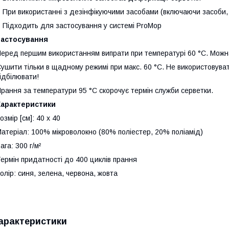
 При використанні з дезінфікуючими засобами (включаючи засоби,
 Підходить для застосування у системі ProMop
Застосування
еред першим використанням випрати при температурі 60 °C. Можна
ушити тільки в щадному режимі при макс. 60 °C. Не використовуват
ідбілювати!
рання за температури 95 °C скорочує термін служби серветки.
Характеристики
озмір [см]: 40 х 40
атеріал: 100% мікроволокно (80% поліестер, 20% поліамід)
ага: 300 г/м²
ермін придатності до 400 циклів прання
олір: синя, зелена, червона, жовта
арактеристики