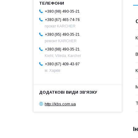
+380 (98) 490-35-21
+380 (67) 465-74-76
прокат KARCHER
+380 (95) 490-35-21
К
ремонт KARCHER
+380 (98) 490-35-21
В
Kiehl, Vileda, Karcher
+380 (67) 409-43-97
К
м. Харків
М
Т
http://kbs.com.ua
І