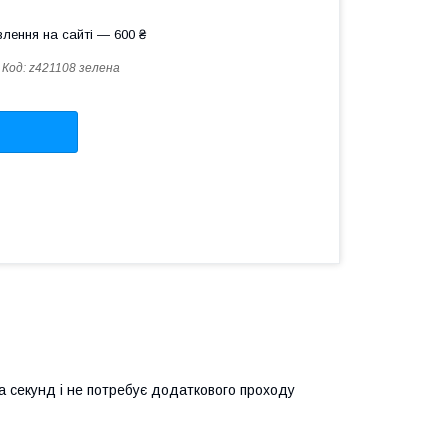
лення на сайті — 600 ₴
Код:
z421108 зелена
ка секунд і не потребує додаткового проходу