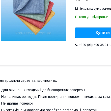
Мінімальна сума замов
Готово до відправки
Купити
+380 (98) 490-35-21
ніверсальна серветка, що чистить.
 Для очищення гладких і дрібношорстких поверхонь
 Не залишає розводів. Після протирання поверхня висихає за кіль
 Не дряпає поверхні
 Високоякісне мікроволокно запобігає деформації серветки