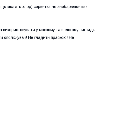
 що містять хлор) серветка не знебарвлюється
 використовувати у мокрому та вологому вигляді.
и ополіскувач! Не гладити праскою! Не