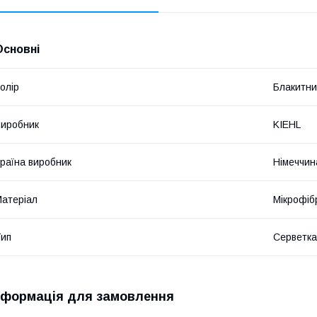
Основні
олір
Блакитн
иробник
KIEHL
раїна виробник
Німеччин
атеріал
Мікрофіб
ип
Серветка
нформація для замовлення