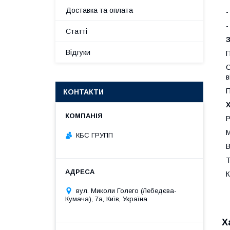
Доставка та оплата
-
-
Статті
Відгуки
П
С
в
П
КОНТАКТИ
Р
М
КБС ГРУПП
В
Т
К
вул. Миколи Голего (Лебедєва-
Кумача), 7а, Київ, Україна
Х