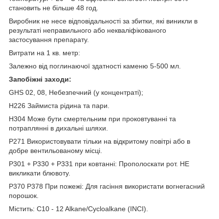
становить не більше 48 год.
Виробник не несе відповідальності за збитки, які виникли в
результаті неправильного або некваліфікованого
застосування препарату.
Витрати на 1 кв. метр:
Залежно від поглинаючої здатності каменю 5-500 мл.
Запобіжні заходи:
GHS 02, 08, Небезпечний (у концентраті);
H226 Займиста рідина та пари.
H304 Може бути смертельним при проковтуванні та
потраплянні в дихальні шляхи.
P271 Використовувати тільки на відкритому повітрі або в
добре вентильованому місці.
P301 + P330 + P331 при ковтанні: Прополоскати рот. НЕ
викликати блювоту.
P370 P378 При пожежі: Для гасіння використати вогнегасний
порошок.
Містить: C10 - 12 Alkane/Cycloalkane (INCI).