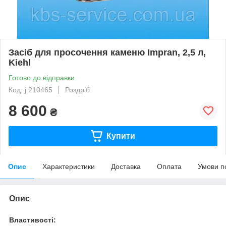
Засіб для просочення каменю Impran, 2,5 л,
Kiehl
Готово до відправки
Код: j 210465
Роздріб
8 600
₴
Купити
Опис
Характеристики
Доставка
Оплата
Умови п
Опис
В
ластивості: