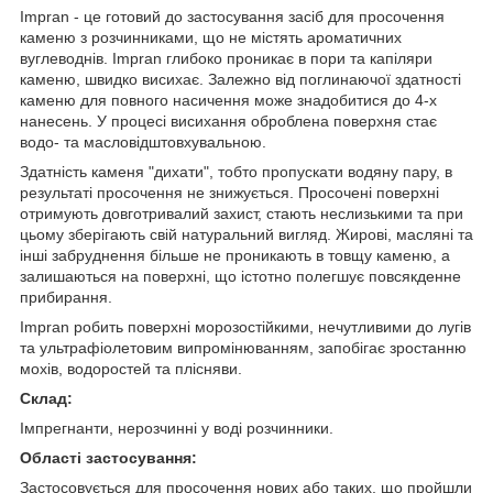
Impran - це готовий до застосування засіб для просочення
каменю з розчинниками, що не містять ароматичних
вуглеводнів. Impran глибоко проникає в пори та капіляри
каменю, швидко висихає. Залежно від поглинаючої здатності
каменю для повного насичення може знадобитися до 4-х
нанесень. У процесі висихання оброблена поверхня стає
водо- та масловідштовхувальною.
Здатність каменя "дихати", тобто пропускати водяну пару, в
результаті просочення не знижується. Просочені поверхні
отримують довготривалий захист, стають неслизькими та при
цьому зберігають свій натуральний вигляд. Жирові, масляні та
інші забруднення більше не проникають в товщу каменю, а
залишаються на поверхні, що істотно полегшує повсякденне
прибирання.
Impran робить поверхні морозостійкими, нечутливими до лугів
та ультрафіолетoвим випромінюванням, запобігає зростанню
мохів, водоростей та плісняви.
Склад:
Імпрегнанти, нерозчинні у воді розчинники.
Області застосування:
Застосовується для просочення нових або таких, що пройшли