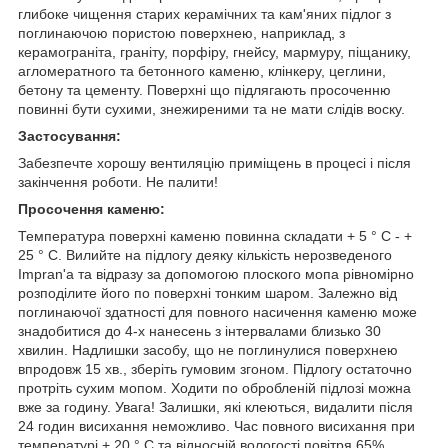
глибоке чищення старих керамічних та кам'яних підлог з
поглинаючою пористою поверхнею, наприклад, з
керамограніта, граніту, порфіру, гнейсу, мармуру, піщанику,
агломератного та бетонного каменю, клінкеру, цеглини,
бетону та цементу. Поверхні що підлягають просоченню
повинні бути сухими, знежиреними та не мати слідів воску.
Застосування:
Забезпечте хорошу вентиляцію приміщень в процесі і після
закінчення роботи. Не палити!
Просочення каменю:
Температура поверхні каменю повинна складати + 5 ° С - +
25 ° С. Вилийте на підлогу деяку кількість нерозведеного
Impran'a та відразу за допомогою плоского мопа рівномірно
розподілите його по поверхні тонким шаром. Залежно від
поглинаючої здатності для повного насичення каменю може
знадобитися до 4-х нанесень з інтервалами близько 30
хвилин. Надлишки засобу, що не поглинулися поверхнею
впродовж 15 хв., зберіть гумовим згоном. Підлогу остаточно
протріть сухим мопом. Ходити по обробленій підлозі можна
вже за годину. Увага! Залишки, які клеються, видалити після
24 годин висихання неможливо. Час повного висихання при
температурі + 20 ° С та відносній вологості повітря 65%