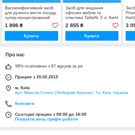
Високоефективний засіб
Засіб для чищення
Засі
для ручного миття посуду,
офісних меблів та
Pris
супер-концентрований
пластика Tablefit, 5 л, Kiehl
Kieh
Disoman, 5 л, Kiehl
1 896
2 855
3 0
₴
₴
Купити
Купити
Про нас
98% позитивних з 87 відгуків за рік
Працює з 20.02.2015
м. Київ
вул. Миколи Голего (Лебедєва-Кумача), 7а, Київ, Україна
Контакти
Сьогодні працює з 09:00 до 16:00
Показати весь графік роботи