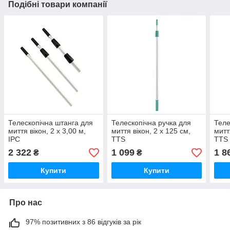
Подібні товари компанії
Телескопічна штанга для
Телескопічна ручка для
Теле
миття вікон, 2 х 3,00 м,
миття вікон, 2 x 125 см,
митт
IPC
TTS
TTS
2 322
1 099
1 8
₴
₴
Купити
Купити
Про нас
97% позитивних з 86 відгуків за рік