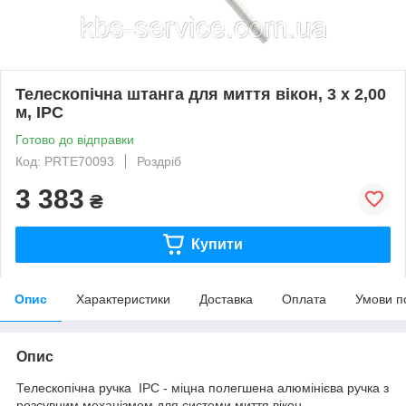
Телескопічна штанга для миття вікон, 3 х 2,00
м, IPC
Готово до відправки
Код: PRTE70093
Роздріб
3 383
₴
Купити
Опис
Характеристики
Доставка
Оплата
Умови п
Опис
Телескопічна ручка IPC - міцна полегшена алюмінієва ручка з
розсувним механізмом для системи миття вікон.