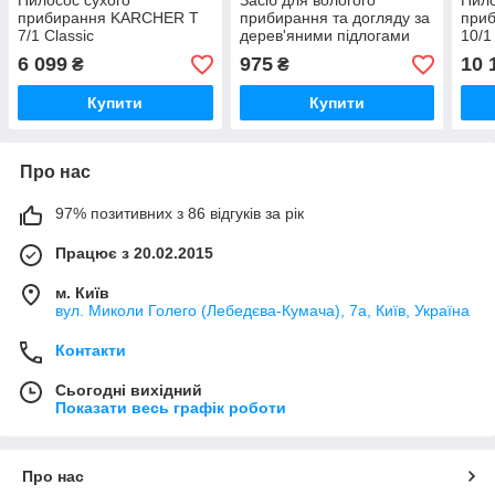
Пилосос сухого
Засіб для вологого
Пило
прибирання KARCHER T
прибирання та догляду за
при
7/1 Classic
дерев'яними підлогами
10/1
Kiehl-Parkettin-Konzentrat,
6 099
975
10 
₴
₴
1 л, Kiehl
Купити
Купити
Про нас
97% позитивних з 86 відгуків за рік
Працює з 20.02.2015
м. Київ
вул. Миколи Голего (Лебедєва-Кумача), 7а, Київ, Україна
Контакти
Сьогодні вихідний
Показати весь графік роботи
Про нас