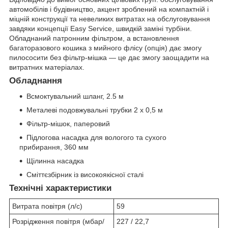
автомобілів і будівництво, акцент зроблений на компактній і
міцній конструкції та невеликих витратах на обслуговування
завдяки концепції Easy Service, швидкій заміні турбіни.
Обладнаний патронним фільтром, а встановлення
багаторазового кошика з мийного флісу (опція) дає змогу
пилососити без фільтр-мішка — це дає змогу заощадити на
витратних матеріалах.
Обладнання
Всмоктувальний шланг, 2.5 м
Металеві подовжувальні трубки 2 х 0,5 м
Фільтр-мішок, паперовий
Підлогова насадка для вологого та сухого
прибирання, 360 мм
Щілинна насадка
Сміттєзбірник із високоякісної сталі
Технічні характеристики
Витрата повітря (л/с)
59
Розрідження повітря (мбар/
227 / 22,7