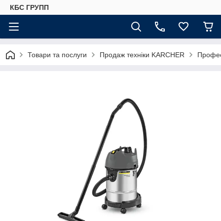
КБС ГРУПП
Товари та послуги
Продаж техніки KARCHER
Профес