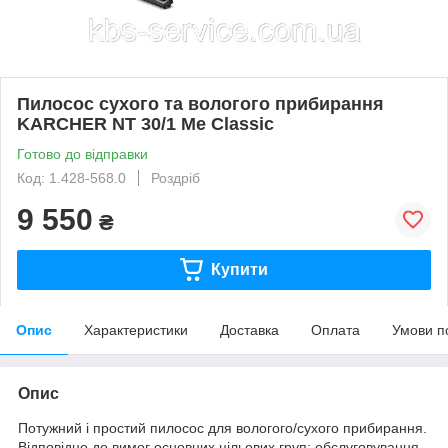
Пилосос сухого та вологого прибирання
KARCHER NT 30/1 Me Classic
Готово до відправки
Код: 1.428-568.0
Роздріб
9 550
₴
Купити
Опис
Характеристики
Доставка
Оплата
Умови п
Опис
Потужний і простий пилосос для вологого/сухого прибирання.
Відповідно до вимог основних цільових груп: обслуговування