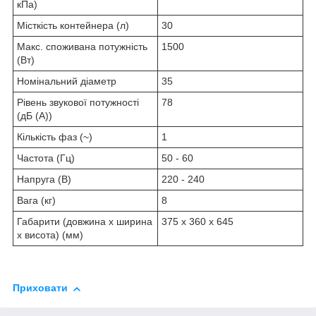
кПа)
Місткість контейнера (л)
30
Макс. споживана потужність
1500
(Вт)
Номінальний діаметр
35
Рівень звукової потужності
78
(дБ (А))
Кількість фаз (~)
1
Частота (Гц)
50 - 60
Напруга (В)
220 - 240
Вага (кг)
8
Габарити (довжина х ширина
375 x 360 x 645
х висота) (мм)
Приховати