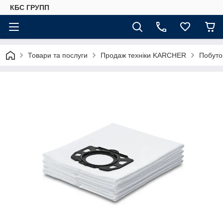
КБС ГРУПП
Товари та послуги
Продаж техніки KARCHER
Побуто