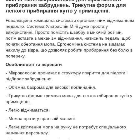
прибирання забруднень. Трикутна форма для
легкого прибирання кутів у приміщенні.
Революційна компактна система з ергономічним віджиманням
педаллю. Система УльтраСпін Міні дуже проста у
використанні. Просто помістіть швабру в миючий розчин,
потім вставте в механізм віджимання, натисніть педаль, щоб
почати обертання мопа. Ергономічна система не вимагає
нахилу до відра, що дозволяє робити прибирання без болю в
попереку.
Особливості та переваги
-
Мікроволокно проникає в структуру покриття для підлоги і
підбирає забруднення.
- Об'ємна бахрома для високої поглинання.
- Трикутна форма тримача мопа для легкого збирання кутів у
приміщенні.
- Легко віджимається.
- Можна прати у пральній машині.
- Легке кріплення мопа на ручку не потребує спеціального
навчання персоналу.