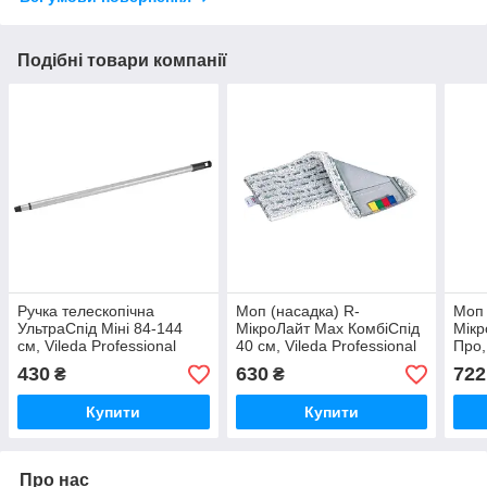
Подібні товари компанії
Ручка телескопічна
Моп (насадка) R-
Моп 
УльтраСпід Міні 84-144
МікроЛайт Max КомбіСпід
Мікр
см, Vileda Professional
40 см, Vileda Professional
Про,
Prof
430
630
722
₴
₴
Купити
Купити
Про нас