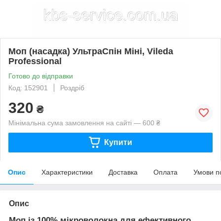
Моп (насадка) УльтраСпін Міні, Vileda
Professional
Готово до відправки
Код: 152901
Роздріб
320
₴
Мінімальна сума замовлення на сайті — 600 ₴
Купити
Опис
Характеристики
Доставка
Оплата
Умови п
Опис
Моп із 100% мікроволокна для ефективного