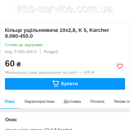
Кільце ущільнювача 10х2,8, K 5, Karcher
9.080-455.0
Готово до відправки
Код: 9.080-455.0
Роздріб
60
₴
Мінімальна сума замовлення на сайті — 600 ₴
Купити
Опис
Характеристики
Доставка
Оплата
Умови п
Опис
кільце ущільнювача 10х2,8 Karcher