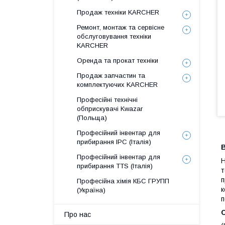
Продаж техніки KARCHER
Ремонт, монтаж та сервісне
обслуговування техніки
KARCHER
Оренда та прокат техніки
Продаж запчастин та
комплектуючих KARCHER
Професійні технічні
обприскувачі Kwazar
(Польща)
Професійний інвентар для
прибирання IPC (Італія)
В
Професійний інвентар для
Н
прибирання TTS (Італія)
т
п
Професійна хімія КБС ГРУПП
к
(Україна)
п
Про нас