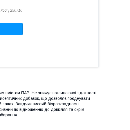
Код:
j 250710
м вмістом ПАР. Не знижує поглинаючої здатності
антисептичних добавок, що дозволяє поєднувати
 запах. Завдяки високій біорозкладності
есивний по відношенню до довкілля та окрім
ибирання.