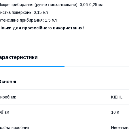
окре прибирання (ручне / механізоване): 0,06-0,25 мл
истка поверхонь: 0,15 мл
нтенсивне прибирання: 1,5 мл
Тільки для професійного використання!
арактеристики
Основні
иробник
KIEHL
б`єм
10 л
раїна виробник
Німеччин