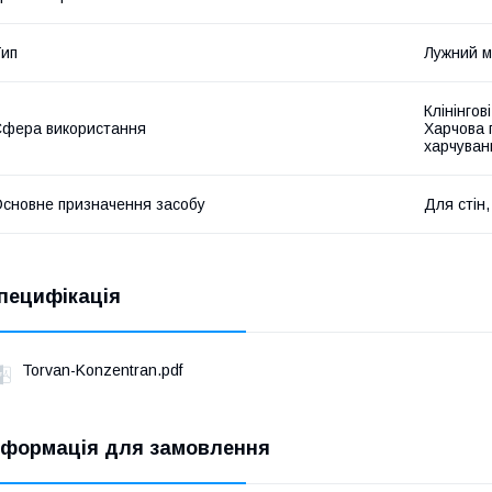
ип
Лужний 
Клінінгов
фера використання
Харчова 
харчуван
сновне призначення засобу
Для стін,
пецифікація
Torvan-Konzentran.pdf
нформація для замовлення