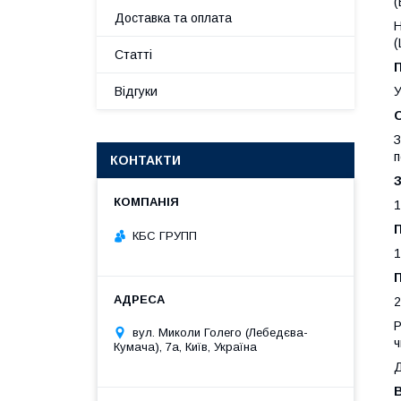
(
Доставка та оплата
Н
(
Статті
П
Відгуки
У
О
З
п
КОНТАКТИ
1
КБС ГРУПП
1
2
Р
вул. Миколи Голего (Лебедєва-
ч
Кумача), 7а, Київ, Україна
Д
В