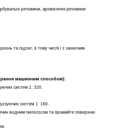
арбувальні речовини, ароматичні речовини
онь та підлог, в тому числі і з захисним
ирання машинним способом):
уючих систем 1: 320.
дозуючих систем 1: 160.
 розчин водним пилососом та промийте поверхню
зи.