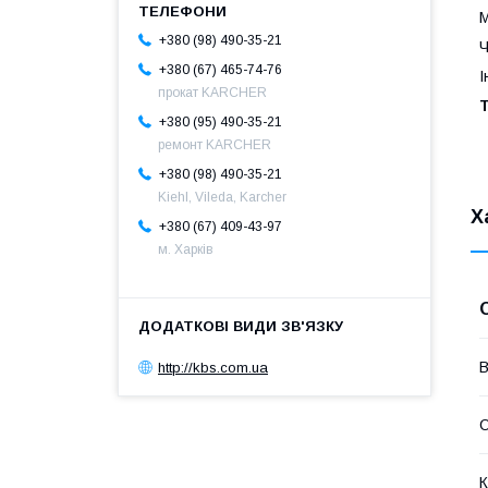
М
+380 (98) 490-35-21
Ч
+380 (67) 465-74-76
І
прокат KARCHER
+380 (95) 490-35-21
ремонт KARCHER
+380 (98) 490-35-21
Kiehl, Vileda, Karcher
Х
+380 (67) 409-43-97
м. Харків
http://kbs.com.ua
В
О
К