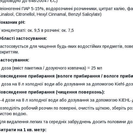
Відповідно до 648/2004 / ЄС)
еіоногенні ПАР 5-15%, водорозчинні розчинники, цитрат калію, ф
Linalool, Citronellol, Hexyl Cinnamal, Benzyl Salicylate)
оказник pH:
 концентраті: ок. 9,5 в розчині: ок. 7,5
бласті застосування:
астосовується для чищення будь-яких водостійких предметів, поверх
окриттям.
Застосування:
 доза (вміст пакетика / дозуючого ковпачка) = 25 мл
Повсякденне прибирання (вологе прибирання / вологе приб
 доза на 8 л холодної води або дозування за допомогою Kiehl-доз
Повсякденне прибирання (чищення поверхонь):
-4 дози на 8 л холодної води або дозування за допомогою KIEHL-
озподіліть робочий розчин по поверхні, очистіть щіткою, зберіть
истою водою.
ля видалення легких та середніх забруднень досить половини до
итрати на 1 кв. метр: