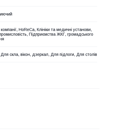
миючий
і компанії, HoReCa, Клініки та медичні установи,
промисловість, Підприємства ЖКГ, громадського
ня
 Для скла, вікон, дзеркал, Для підлоги, Для столів