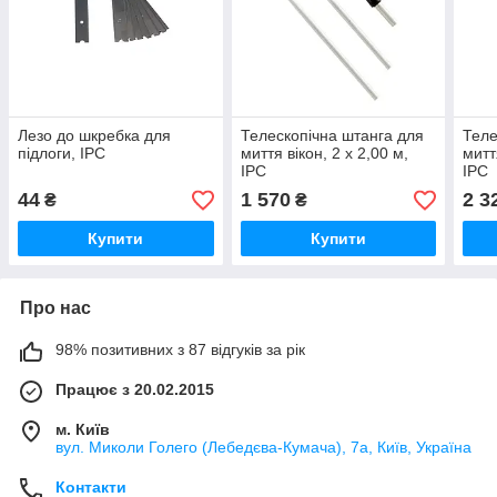
Лезо до шкребка для
Телескопічна штанга для
Теле
підлоги, IPC
миття вікон, 2 х 2,00 м,
митт
IPC
IPC
44
1 570
2 3
₴
₴
Купити
Купити
Про нас
98% позитивних з 87 відгуків за рік
Працює з 20.02.2015
м. Київ
вул. Миколи Голего (Лебедєва-Кумача), 7а, Київ, Україна
Контакти