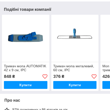
Подібні товари компанії
Тримач мопа AUTOMATIK
Тримач мопа металевий,
Моп
42 х 9 см, IPC
60 см, IPC
трим
848
376
426
₴
₴
Купити
Купити
Про нас
97% позитивних з 86 відгуків за рік