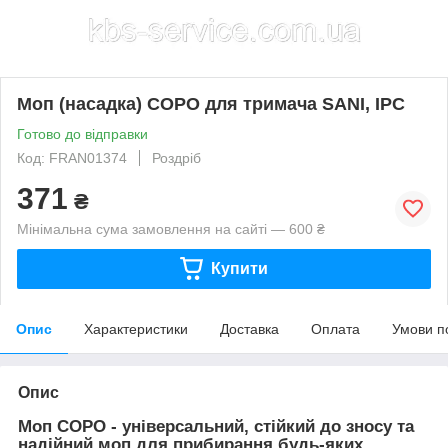
Моп (насадка) COPO для тримача SANI, IPC
Готово до відправки
Код: FRAN01374
Роздріб
371
₴
Мінімальна сума замовлення на сайті — 600 ₴
Купити
Опис
Характеристики
Доставка
Оплата
Умови п
Опис
Моп COPO - універсальний, стійкий до зносу та
надійний моп для прибирання будь-яких