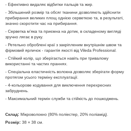
- Ефективно видаляє відбитки пальців та жир.
- Збільшений розмір та обсяг тканини дозволяють здійснити
прибирання великих площ однією серветкою та, в результаті,
значно скоротити час на прибирання.
- Серветка м'яка та приємна на дотик, в складеному вигляді
зручно лягає в руку.
- Ретельно оброблені краї з закріпленим внутрішнім швом та
фірмовий ярличок - гарантія якості від Vileda Professional.
- Стійкий колір, що зберігається навіть при тривалому
використанні та частих праннях.
- Спеціальна еластичність волокна дозволяє зберігати форму
протягом усього терміну експлуатації.
- 4-кольорове кодування для виключення перехресних
забруднень.
- Максимальний термін служби та стійкість до пошкоджень.
Склад:
Мікроволокно (80% поліестер, 20% поліамід).
Розмір:
38 × 38 см.