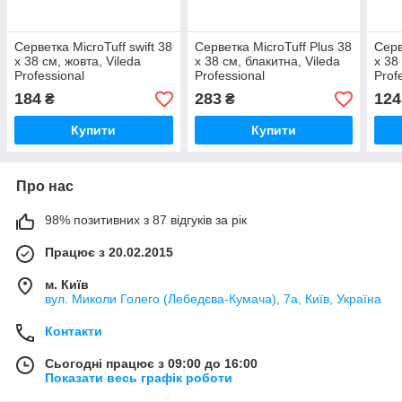
Серветка MicroTuff swift 38
Серветка MicroTuff Plus 38
Серв
х 38 см, жовта, Vileda
х 38 см, блакитна, Vileda
х 38
Professional
Professional
Prof
184
283
124
₴
₴
Купити
Купити
Про нас
98% позитивних з 87 відгуків за рік
Працює з 20.02.2015
м. Київ
вул. Миколи Голего (Лебедєва-Кумача), 7а, Київ, Україна
Контакти
Сьогодні працює з 09:00 до 16:00
Показати весь графік роботи