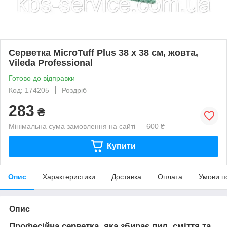
Серветка MicroTuff Plus 38 х 38 см, жовта,
Vileda Professional
Готово до відправки
Код: 174205
Роздріб
283
₴
Мінімальна сума замовлення на сайті — 600 ₴
Купити
Опис
Характеристики
Доставка
Оплата
Умови п
Опис
Професійна серветка, яка збирає пил, сміття та