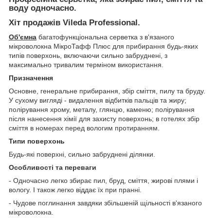
воду одночасно.
Хіт продажів Vileda Professional.
Об'ємна
багатофункціональна серветка з в'язаного
мікроволокна МікроТафф Плюс для прибирання будь-яких
типів поверхонь, включаючи сильно забруднені, з
максимально тривалим терміном використання.
Призначення
Основне, генеральне прибирання, збір сміття, пилу та бруду.
У сухому вигляді - видалення відбитків пальців та жиру;
полірування хрому, металу, глянцю, каменю; полірування
після нанесення хімії для захисту поверхонь; в готелях збір
сміття в номерах перед вологим протиранням.
Типи поверхонь
Будь-які поверхні, сильно забруднені ділянки.
Особливості та переваги
- Одночасно легко збирає пил, бруд, сміття, жирові плями і
вологу. І також легко віддає їх при пранні.
- Чудове поглинання завдяки збільшеній щільності в'язаного
мікроволокна.