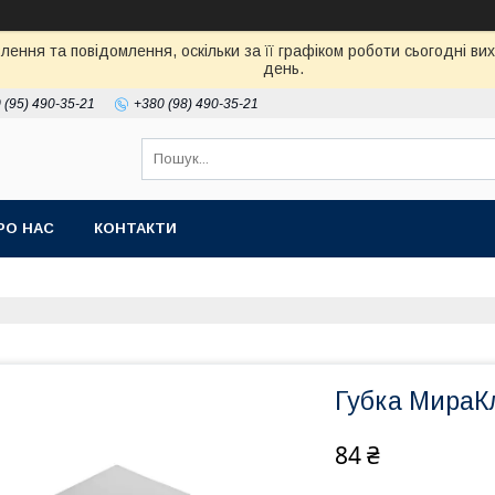
ення та повідомлення, оскільки за її графіком роботи сьогодні в
день.
 (95) 490-35-21
+380 (98) 490-35-21
РО НАС
КОНТАКТИ
Губка МираКл
84 ₴