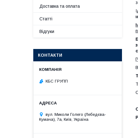
з
Доставка та оплата
І
м
Статті
М
п
Відгуки
Б
з
с
КОНТАКТИ
Г
В
КБС ГРУПП
Т
С
вул. Миколи Голего (Лебедєва-
Р
Кумача), 7а, Київ, Україна