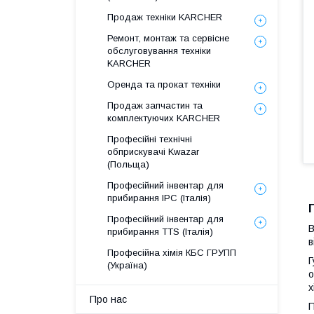
Продаж техніки KARCHER
Ремонт, монтаж та сервісне
обслуговування техніки
KARCHER
Оренда та прокат техніки
Продаж запчастин та
комплектуючих KARCHER
Професійні технічні
обприскувачі Kwazar
(Польща)
Професійний інвентар для
прибирання IPC (Італія)
Професійний інвентар для
В
прибирання TTS (Італія)
в
Професійна хімія КБС ГРУПП
Г
(Україна)
о
х
Про нас
П