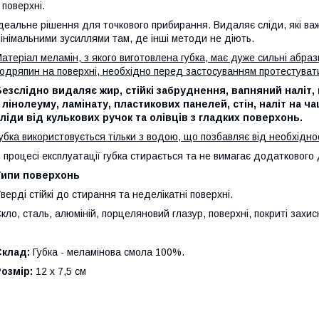
 поверхні.
деальне рішення для точкового прибирання. Видаляє сліди, які ва
інімальними зусиллями там, де інші методи не діють.
атеріал меламін, з якого виготовлена губка, має дуже сильні абраз
одряпин на поверхні, необхідно перед застосуванням протестувати 
езслідно видаляє жир, стійкі забруднення, вапняний наліт, 
 лінолеуму, ламінату, пластикових панелей, стін, наліт на ч
ліди від кулькових ручок та олівців з гладких поверхонь.
убка використовується тільки з водою, що позбавляє від необхіднос
 процесі експлуатації губка стирається та не вимагає додаткового
Типи поверхонь
верді стійкі до стирання та неделікатні поверхні.
кло, сталь, алюміній, порцеляновий глазур, поверхні, покриті захи
Склад:
Губка - меламінова смола 100%.
озмір:
12 x 7,5 см