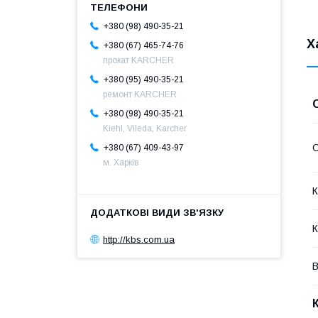
+380 (98) 490-35-21
Х
+380 (67) 465-74-76
прокат KARCHER
+380 (95) 490-35-21
ремонт KARCHER
+380 (98) 490-35-21
Kiehl, Vileda, Karcher
О
+380 (67) 409-43-97
м. Харків
К
К
http://kbs.com.ua
В