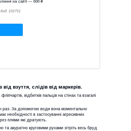
лення на сайті — 600 ₴
Код:
102751
від взуття, слідів від маркерів.
фліпчартів, відбитків пальців на стінах та взагалі
один раз. За допомогою води вона моментально
має необхідності в застосуванні агресивних
ерез плями які дратують.
ою та акуратно круговими рухами зітріть весь бруд