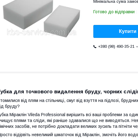
Мінімальна сума замов
Готово до відправки
Купити
+380 (98) 490-35-21
Губка для точкового видалення бруду, чорних слідів 
томилися від плям на стільниці, смуг від взуття на підлозі, брудних 
ід бруду?
убка Міраклін Vileda Professional вирішить всі ваші проблеми за 
чищує плями та сліди, які раніше здавалися що не виводяться. Не
імічних засобів, не потрібно докладати великих зусиль та пітніти ч
росто відірвіть невеликий шматочок від Міраклін, змочіть його вод