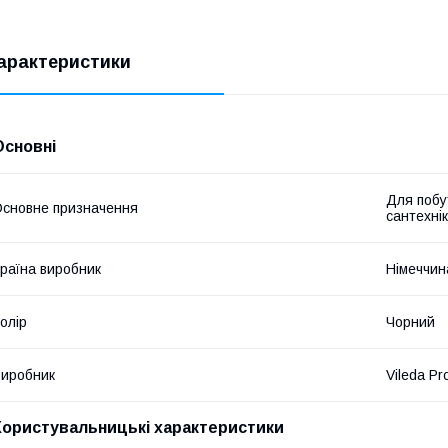
арактеристики
Основні
Для побу
сновне призначення
сантехнік
раїна виробник
Німеччин
олір
Чорний
иробник
Vileda Pr
Користувальницькі характеристики