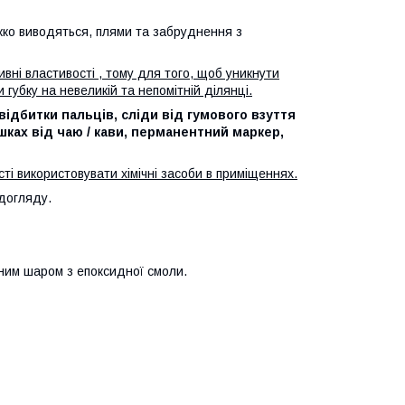
жко виводяться, плями та забруднення з
ивні властивості , тому для того, щоб уникнути
губку на невеликій та непомітній ділянці.
відбитки пальців, сліди від гумового взуття
ашках від чаю / кави, перманентний маркер,
ті використовувати хімічні засоби в приміщеннях.
 догляду.
сним шаром з епоксидної смоли.