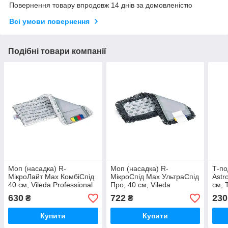
Повернення товару впродовж 14 днів за домовленістю
Всі умови повернення
Подібні товари компанії
Моп (насадка) R-
Моп (насадка) R-
Т-по
МікроЛайт Max КомбіСпід
МікроСпід Max УльтраСпід
Astr
40 см, Vileda Professional
Про, 40 см, Vileda
см, 
Professional
630
722
230
₴
₴
Купити
Купити