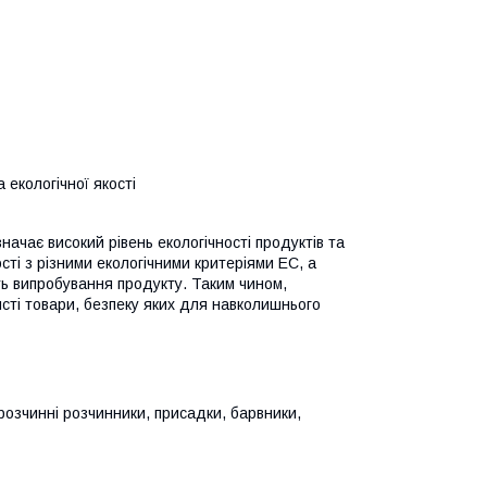
 екологічної якості
начає високий рівень екологічності продуктів та
ті з різними екологічними критеріями EC, а
ть випробування продукту. Таким чином,
исті товари, безпеку яких для навколишнього
озчинні розчинники, присадки, барвники,