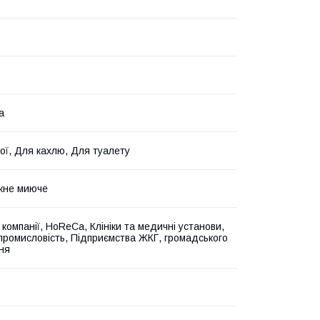
а
ої, Для кахлю, Для туалету
жне миюче
і компанії, HoReCa, Клініки та медичні установи,
промисловість, Підприємства ЖКГ, громадського
ня