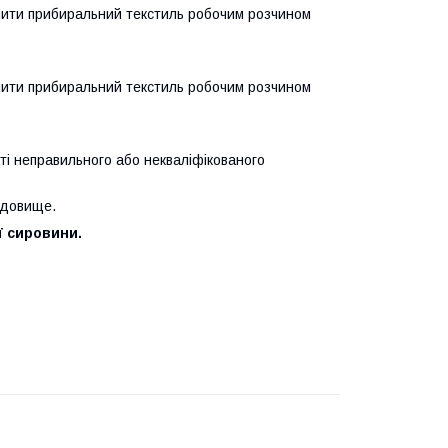
очити прибиральний текстиль робочим розчином
очити прибиральний текстиль робочим розчином
аті неправильного або некваліфікованого
едовище.
ї сировини.