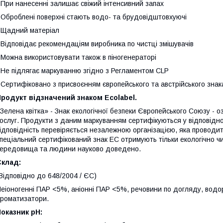
 При нанесенні залишає свіжий інтенсивний запах
 Оброблені поверхні стають водо- та брудовідштовхуючі
 Щадний матеріал
 Відповідає рекомендаціям виробника по чистці змішувачів
 Можна використовувати також в піногенераторі
 Не підлягає маркуванню згідно з Регламентом CLP
 Сертифіковано з присвоєнням європейського та австрійського знака
родукт відзначений знаком Ecolabel.
Зелена квітка» - Знак екологічної безпеки Європейського Союзу - оз
ослуг. Продукти з даним маркуванням сертифікуються у відповіднос
ідповідність перевіряється незалежною організацією, яка проводи
пеціальний сертифікований знак EC отримують тільки екологічно ч
ередовища та людини науково доведено.
Склад:
Відповідно до 648/2004 / ЄС)
еіоногенні ПАР <5%, аніонні ПАР <5%, речовини по догляду, водор
роматизатори.
оказник pH: