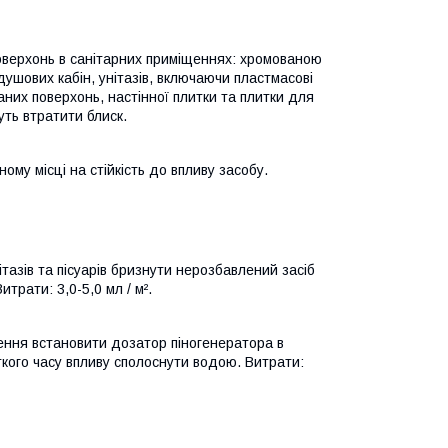
оверхонь в санітарних приміщеннях: хромованою
душових кабін, унітазів, включаючи пластмасові
них поверхонь, настінної плитки та плитки для
уть втратити блиск.
му місці на стійкість до впливу засобу.
азів та пісуарів бризнути нерозбавлений засіб
трати: 3,0-5,0 мл / м².
ення встановити дозатор піногенератора в
откого часу впливу сполоснути водою. Витрати: