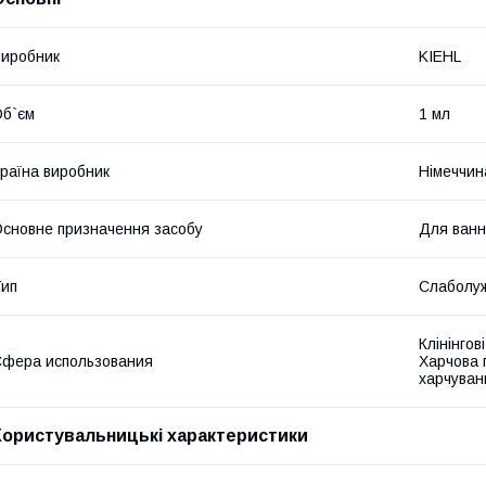
иробник
KIEHL
б`єм
1 мл
раїна виробник
Німеччин
сновне призначення засобу
Для ванн
ип
Слаболу
Клінінгов
фера использования
Харчова 
харчуван
Користувальницькі характеристики