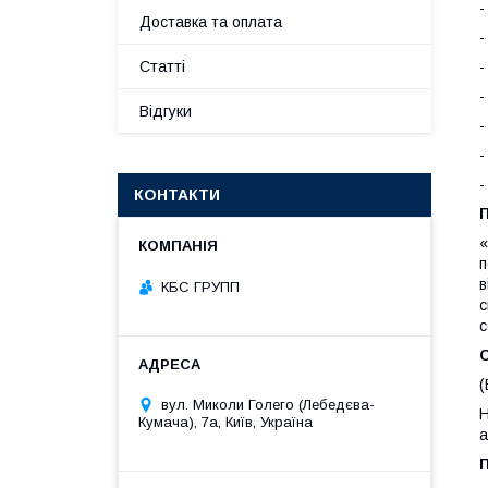
-
Доставка та оплата
-
Статті
-
-
Відгуки
-
-
-
КОНТАКТИ
П
«
п
в
КБС ГРУПП
с
с
(
вул. Миколи Голего (Лебедєва-
Н
Кумача), 7а, Київ, Україна
а
П