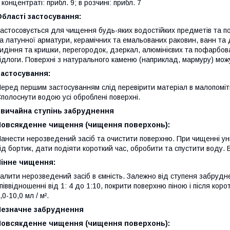
 концентраті: прибл. 9; в розчині: прибл. 7
бласті застосування:
астосовується для чищення будь-яких водостійких предметів та п
а латунної арматури, керамічних та емальованих раковин, ванн та 
идіння та кришки, перегородок, дзеркал, алюмінієвих та пофарбова
ідлоги. Поверхні з натурального каменю (наприклад, мармуру) мож
Застосування:
еред першим застосуванням слід перевірити матеріал в малопомітно
полоснути водою усі оброблені поверхні.
Звичайна ступінь забруднення
Повсякденне чищення (чищення поверхонь):
анести нерозведений засіб та очистити поверхню. При чищенні уніт
ід бортик, дати подіяти короткий час, обробити та спустити воду. Ви
Пінне чищення:
алити нерозведений засіб в ємність. Залежно від ступеня забрудн
піввідношенні від 1: 4 до 1:10, покрити поверхню піною і після кор
,0-10,0 мл / м².
Незначне забруднення
Повсякденне чищення (чищення поверхонь):