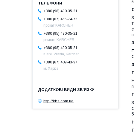
в
О
+380 (98) 490-35-21
З
+380 (67) 465-74-76
т
прокат KARCHER
с
+380 (95) 490-35-21
п
ремонт KARCHER
+380 (98) 490-35-21
П
Kiehl, Vileda, Karcher
С
+380 (67) 409-43-97
м. Харків
Н
п
http://kbs.com.ua
З
с
5