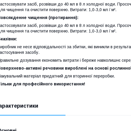
астосовувати засіб, розвівши до 40 мл в 8 л холодної води. Прос
ля чищення та очистити поверхню. Витрати: 1,0-3,0 мл / м².
Повсякденне чищення (протирання):
астосовувати засіб, розвівши до 40 мл в 8 л холодної води. Прос
ля чищення та очистити поверхню. Витрати: 1,0-3,0 мл / м².
казівки:
иробник не несе відповідальності за збитки, які виникли в результ
астосування засобу.
равильне дозування економить витрати і береже навколишнє сер
Поверхнево-активні речовини вироблені на основі рослинно
акувальний матеріал придатний для вторинної переробки.
Тільки для професійного використання!
арактеристики
Основні