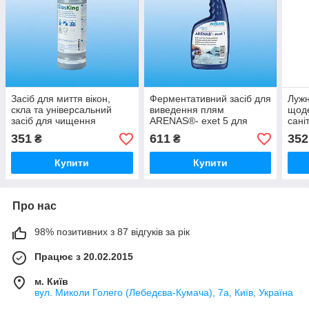
Засіб для миття вікон,
Ферментативний засіб для
Лужн
скла та універсальний
виведення плям
щод
засіб для чищення
ARENAS®- exet 5 для
сані
GlasKing, 1 л, Kiehl
текстилю, 500 мл, Kiehl
Sanik
351
611
352
₴
₴
Купити
Купити
Про нас
98% позитивних з 87 відгуків за рік
Працює з 20.02.2015
м. Київ
вул. Миколи Голего (Лебедєва-Кумача), 7а, Київ, Україна