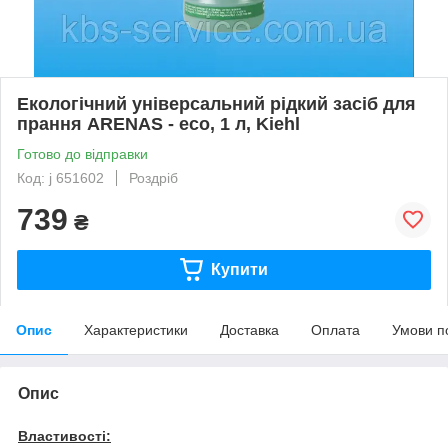
Екологічний універсальний рідкий засіб для
прання ARENAS - eco, 1 л, Kiehl
Готово до відправки
Код: j 651602
Роздріб
739
₴
Купити
Опис
Характеристики
Доставка
Оплата
Умови п
Опис
Властивості: