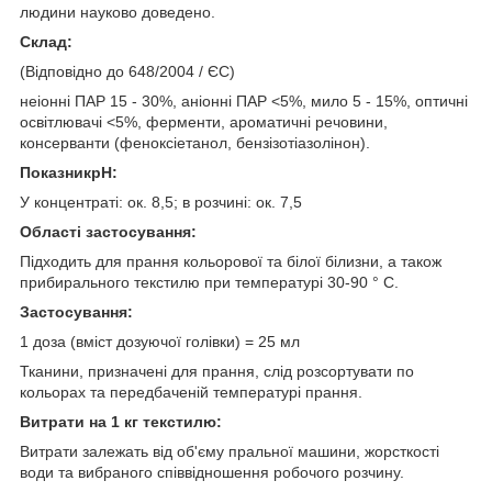
людини науково доведено.
Склад:
(Відповідно до 648/2004 / ЄС)
неіонні ПАР 15 - 30%, аніонні ПАР <5%, мило 5 - 15%, оптичні
освітлювачі <5%, ферменти, ароматичні речовини,
консерванти (феноксіетанол, бензізотіазолінон).
Показник
pH
:
У концентраті: ок. 8,5; в розчині: ок. 7,5
Області застосування:
Підходить для прання кольорової та білої білизни, а також
прибирального текстилю при температурі 30-90 ° С.
Застосування:
1 доза (вміст дозуючої голівки) = 25 мл
Тканини, призначені для прання, слід розсортувати по
кольорах та передбаченій температурі прання.
Витрати на 1 кг текстилю:
Витрати залежать від об'єму пральної машини, жорсткості
води та вибраного співвідношення робочого розчину.