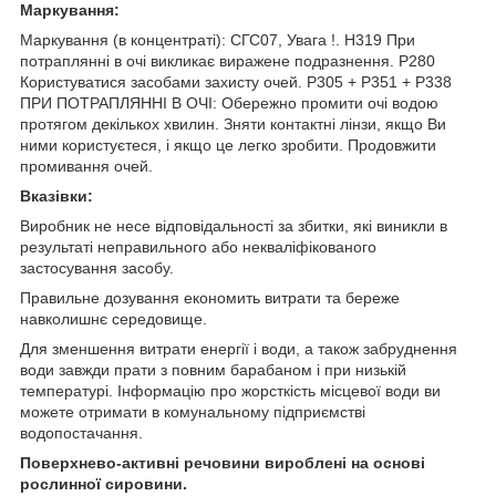
Маркування:
Маркування (в концентраті): СГС07, Увага !. H319 При
потраплянні в очі викликає виражене подразнення. P280
Користуватися засобами захисту очей. P305 + P351 + P338
ПРИ ПОТРАПЛЯННІ В ОЧІ: Обережно промити очі водою
протягом декількох хвилин. Зняти контактні лінзи, якщо Ви
ними користуєтеся, і якщо це легко зробити. Продовжити
промивання очей.
Вказівки:
Виробник не несе відповідальності за збитки, які виникли в
результаті неправильного або некваліфікованого
застосування засобу.
Правильне дозування економить витрати та береже
навколишнє середовище.
Для зменшення витрати енергії і води, а також забруднення
води завжди прати з повним барабаном і при низькій
температурі. Інформацію про жорсткість місцевої води ви
можете отримати в комунальному підприємстві
водопостачання.
Поверхнево-активні речовини вироблені на основі
рослинної сировини.