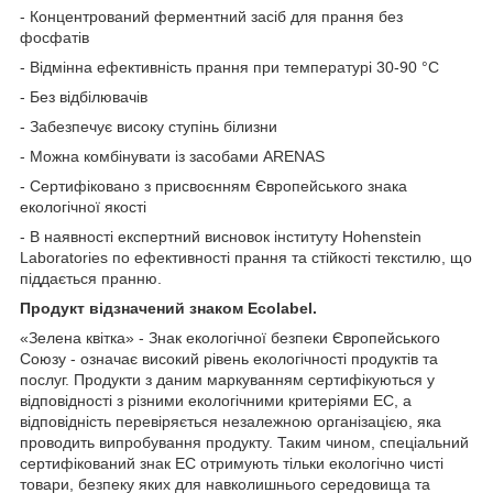
- Концентрований ферментний засіб для прання без
фосфатів
- Відмінна ефективність прання при температурі 30-90 °С
- Без відбілювачів
- Забезпечує високу ступінь білизни
- Можна комбінувати із засобами ARENAS
- Сертифіковано з присвоєнням Європейського знака
екологічної якості
- В наявності експертний висновок інституту Hohenstein
Laboratories по ефективності прання та стійкості текстилю, що
піддається пранню.
Продукт відзначений знаком Ecolabel.
«Зелена квітка» - Знак екологічної безпеки Європейського
Союзу - означає високий рівень екологічності продуктів та
послуг. Продукти з даним маркуванням сертифікуються у
відповідності з різними екологічними критеріями EC, а
відповідність перевіряється незалежною організацією, яка
проводить випробування продукту. Таким чином, спеціальний
сертифікований знак EC отримують тільки екологічно чисті
товари, безпеку яких для навколишнього середовища та