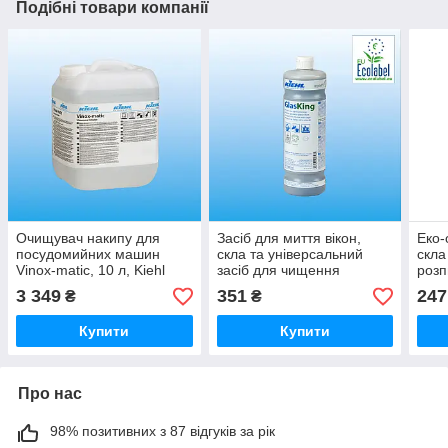
Подібні товари компанії
Очищувач накипу для
Засіб для миття вікон,
Еко-
посудомийних машин
скла та універсальний
скла
Vinox-matic, 10 л, Kiehl
засіб для чищення
розп
GlasKing, 1 л, Kiehl
3 349
351
247
₴
₴
Купити
Купити
Про нас
98% позитивних з 87 відгуків за рік