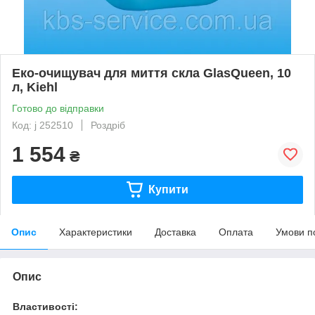
Еко-очищувач для миття скла GlasQueen, 10
л, Kiehl
Готово до відправки
Код: j 252510
Роздріб
1 554
₴
Купити
Опис
Характеристики
Доставка
Оплата
Умови п
Опис
Властивості: