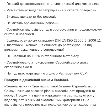
- Готовий до застосування інтенсивний засіб для миття скла
- Моментально видаляє забруднення зі скла та поверхонь
- Висихає швидко та без розводів
- Не містить ароматичних речовин
- Сертифікат відповідності для застосування в продовольчому
секторі в наявності
- Відповідає вимогам стандарту DIN EN ISO 22088-3: 2006-11
(Пластмаси. Визначення стійкості до розтріскування під
впливом навколишнього середовища)
- ПЕТ-пляшки на 100% із вторинного матеріалу
- Сертифіковано з присвоєнням Європейського знака
екологічної якості
- Не підлягає маркуванню згідно з Регламентом CLP
Продукт відзначений знаком Ecolabel.
«Зелена квітка» - Знак екологічної безпеки Європейського
Союзу - означає високий рівень екологічності продуктів та
послуг. Продукти з даним маркуванням сертифікуються у
відповідності з різними екологічними критеріями EC, а
відповідність перевіряється незалежною організацією, яка