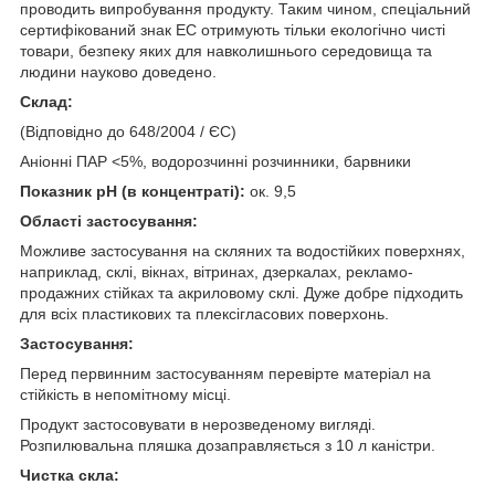
проводить випробування продукту. Таким чином, спеціальний
сертифікований знак EC отримують тільки екологічно чисті
товари, безпеку яких для навколишнього середовища та
людини науково доведено.
Склад:
(Відповідно до 648/2004 / ЄС)
Аніонні ПАР <5%, водорозчинні розчинники, барвники
Показник рН (в концентраті):
ок. 9,5
Області застосування:
Можливе застосування на скляних та водостійких поверхнях,
наприклад, склі, вікнах, вітринах, дзеркалах, рекламо-
продажних стійках та акриловому склі. Дуже добре підходить
для всіх пластикових та плексігласoвих поверхонь.
Застосування:
Перед первинним застосуванням перевірте матеріал на
стійкість в непомітному місці.
Продукт застосовувати в нерозведеному вигляді.
Розпилювальна пляшка дозаправляється з 10 л каністри.
Чистка скла: