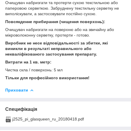
Очищувач набризгати та протерти сухою текстильною або
паперовою серветкою. Забруднену текстильну серветку не
виполіскувати, а застосовувати постійно сухою.
Повсякденне прибирання (чищення поверхонь):
Очищувач набризгати на поверхню або на звичайну або
мікроволоконну серветку, протерти - готово.
Виробник не несе відповідальності за збитки, які
виникли в результаті неправильного або
некваліфікованого застосування препарату.
Витрати на 1 кв. метр:
Чистка скла / поверхонь: 5 мл
Тільки для професійного використання!
Приховати
Специфікація
j2525_pi_glasqueen_ru_20180418.pdf