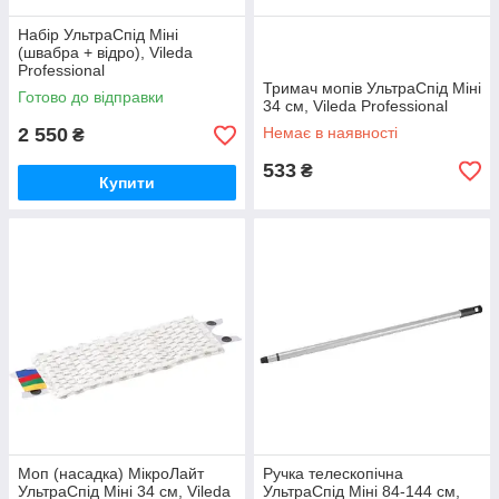
Набір УльтраСпід Міні
(швабра + відро), Vileda
Professional
Тримач мопів УльтраСпід Міні
Готово до відправки
34 см, Vileda Professional
2 550
Немає в наявності
₴
533
₴
Купити
Моп (насадка) МікроЛайт
Ручка телескопічна
УльтраСпід Міні 34 см, Vileda
УльтраСпід Міні 84-144 см,