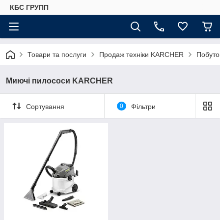
КБС ГРУПП
Товари та послуги
Продаж техніки KARCHER
Побуто
Миючі пилососи KARCHER
Сортування
0
Фільтри