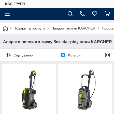
КБС ГРУПП
Товари та послуги
Продаж техніки KARCHER
Профес
Апарати високого тиску без підігріву води KARCHER
Сортування
0
Фільтри